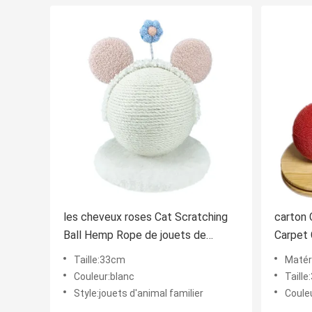
les cheveux roses Cat Scratching
carton 
Ball Hemp Rope de jouets de
Carpet 
peluche d'animal familier de 0.336m
12.99i
Taille:33cm
Matéri
1.08ft ont rempli EMC
Couleur:blanc
Taill
Style:jouets d'animal familier
Couleu