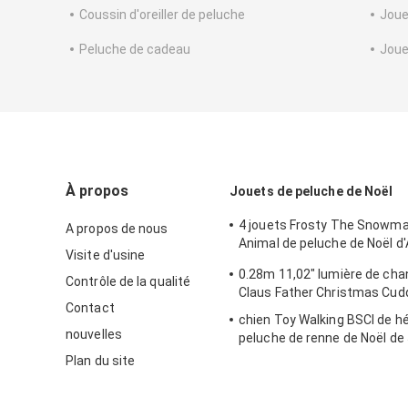
Coussin d'oreiller de peluche
Joue
Peluche de cadeau
Joue
À propos
Jouets de peluche de Noël
4 jouets Frosty The Snowm
A propos de nous
Animal de peluche de Noël 
Visite d'usine
0.23M 9.06IN
0.28m 11,02" lumière de cha
Contrôle de la qualité
Claus Father Christmas Cud
Contact
chien Toy Walking BSCI de h
nouvelles
peluche de renne de Noël de
Plan du site