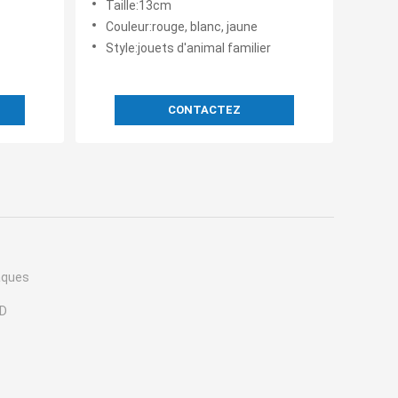
Taille:13cm
Couleur:rouge, blanc, jaune
Style:jouets d'animal familier
CONTACTEZ
âques
ED