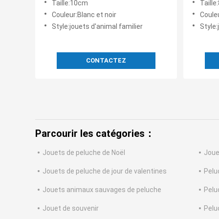
Taille:10cm
Taill
chiens
3.15in 
Couleur:Blanc et noir
Coule
Style:jouets d'animal familier
Style:
CONTACTEZ
Parcourir les catégories：
Jouets de peluche de Noël
Joue
Jouets de peluche de jour de valentines
Pelu
Jouets animaux sauvages de peluche
Pelu
Jouet de souvenir
Pelu