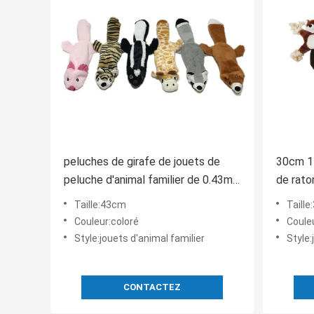
peluches de girafe de jouets de
30cm 11
peluche d'animal familier de 0.43m
de rato
16.93in et jouets grands de peluche
raton l
Taille:43cm
Taill
comme les chiens réalistes
Couleur:coloré
Couleu
Style:jouets d'animal familier
Style:
CONTACTEZ