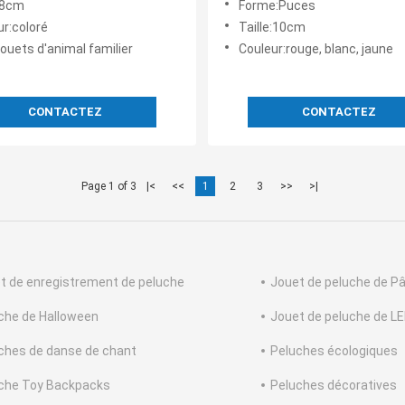
e:8cm
Forme:Puces
0.08m
ur:coloré
Taille:10cm
jouets d'animal familier
Couleur:rouge, blanc, jaune
CONTACTEZ
CONTACTEZ
Page 1 of 3
|<
<<
1
2
3
>>
>|
t de enregistrement de peluche
Jouet de peluche de P
che de Halloween
Jouet de peluche de L
ches de danse de chant
Peluches écologiques
che Toy Backpacks
Peluches décoratives