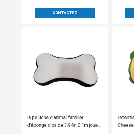
CONTACTEZ
la peluche d'animal familier
retent
d'éponge d'os de 3.94in 0.1m joue
Cheese
les os sûrs de mastication pour des
Whistle