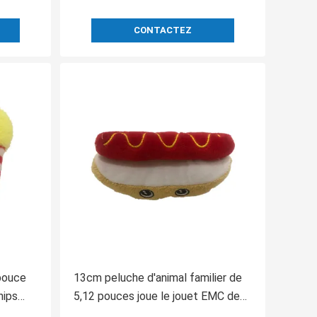
CONTACTEZ
 pouce
13cm peluche d'animal familier de
hips
5,12 pouces joue le jouet EMC de
eluches
chien de peluche de hot-dog