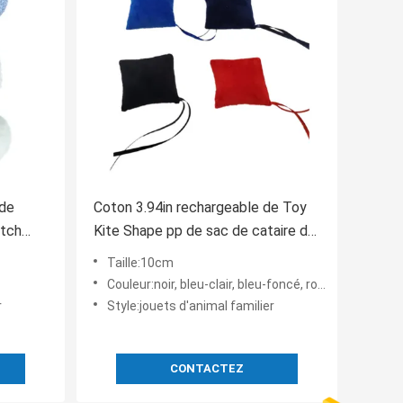
 de
Coton 3.94in rechargeable de Toy
atch
Kite Shape pp de sac de cataire de
ffes
10 x de 10cm
Taille:10cm
Couleur:noir, bleu-clair, bleu-foncé, rouge
r
Style:jouets d'animal familier
CONTACTEZ