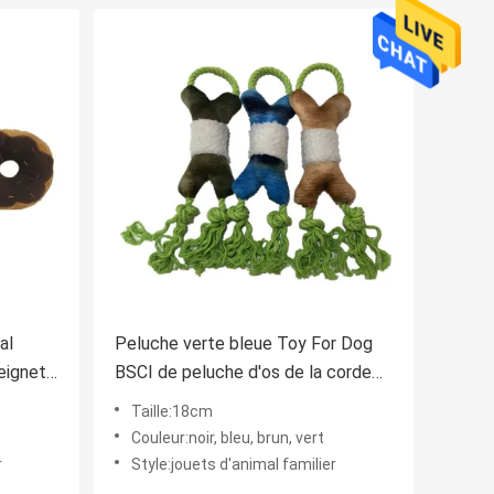
al
Peluche verte bleue Toy For Dog
eignet
BSCI de peluche d'os de la corde
18cm 7.09in
Taille:18cm
Couleur:noir, bleu, brun, vert
r
Style:jouets d'animal familier