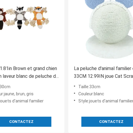
.81in Brown et grand chien
La peluche d'animal familier
n laveur blanc de peluche de
33CM 12.99IN joue Cat Scr
aveur 3 Asstd
Ball Toy For affilant des gri
e:30cm
Taille:33cm
r:jaune, brun, gris
Couleur:blanc
jouets d'animal familier
Style:jouets d'animal familie
CONTACTEZ
CONTACTEZ