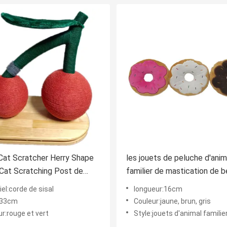
Cat Scratcher Herry Shape
les jouets de peluche d'anim
Cat Scratching Post de
familier de mastication de b
n 33cm
de chien de 16cm 6.3in
el:corde de sisal
longueur:16cm
retentissent Fouction
e:33cm
Couleur:jaune, brun, gris
r:rouge et vert
Style:jouets d'animal familie