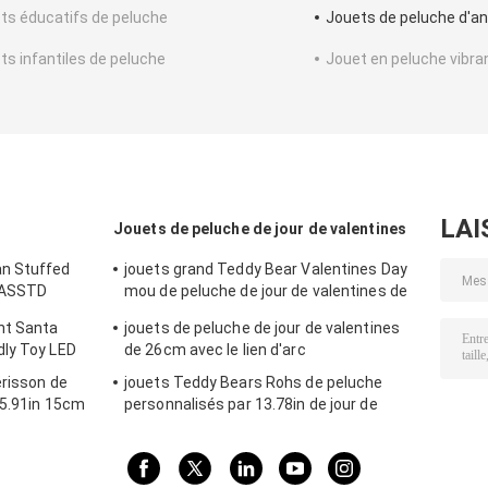
ts éducatifs de peluche
Jouets de peluche d'an
ts infantiles de peluche
Jouet en peluche vibra
LAI
Jouets de peluche de jour de valentines
an Stuffed
jouets grand Teddy Bear Valentines Day
d'ASSTD
mou de peluche de jour de valentines de
20cm 7.87in
nt Santa
jouets de peluche de jour de valentines
dly Toy LED
de 26cm avec le lien d'arc
érisson de
jouets Teddy Bears Rohs de peluche
 5.91in 15cm
personnalisés par 13.78in de jour de
valentines de 0.35m