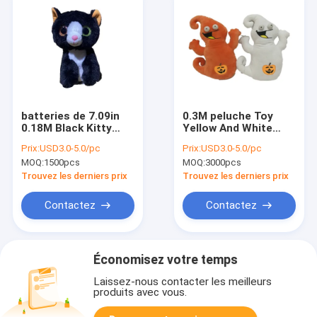
batteries de 7.09in
0.3M peluche Toy
0.18M Black Kitty
Yellow And White
Halloween Stuffed
d'oreiller de mousse
Prix:
USD3.0-5.0/pc
Prix:
USD3.0-5.0/pc
Animal 3A
de mémoire de Ghost
MOQ:
1500pcs
MOQ:
3000pcs
de 11,81 pouces
Trouvez les derniers prix
Trouvez les derniers prix
Contactez
Contactez
Économisez votre temps
Laissez-nous contacter les meilleurs
produits avec vous.