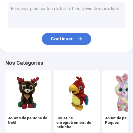
Jouets de peluche de jour de valentines
Peluche de Halloween
Jouet de peluche de LED
Continuer
Jouets animaux sauvages de peluche
Peluches de danse de chant
Nos Catégories
Peluches écologiques
Jouet de souvenir
Peluche Toy Backpacks
Peluches décoratives
Jouets de peluche de
Jouet de
Jouet de peluc
Coussin d'oreiller de peluche
Noël
enregistrement de
Pâques
peluche