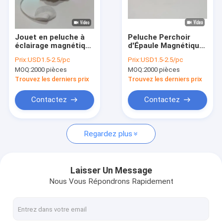
Visite d'usine
Contrôle de la qualité
Jouet en peluche à
Peluche Perchoir
éclairage magnétique
d'Épaule Magnétique
Contact
blanc tigre avec
Lot de 5 Animaux
Prix:
USD1.5-2.5/pc
Prix:
USD1.5-2.5/pc
caractéristique
Mignons et
MOQ:
2000 pièces
MOQ:
2000 pièces
lumineuse
Collection
nouvelles
Interactive
Trouvez les derniers prix
Trouvez les derniers prix
Tous les cas
Contactez
Contactez
Order
Regardez plus
Jouets de peluche de Noël
Laisser Un Message
Nous Vous Répondrons Rapidement
Jouet de enregistrement de peluche
Jouet de peluche de Pâques