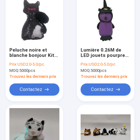
Peluche noire et
Lumière 0.26M de
blanche bonjour Kitty
LED jouets pourpres
Skeleton Plush de
d'Owl Stuffed Animal
Prix:
USD2.0-5.0/pc
Prix:
USD2.0-5.0/pc
Halloween 0.25m
Halloween Cuddly de
MOQ:
5000pcs
MOQ:
5000pcs
9.84ft
10,24 pouces
Trouvez les derniers prix
Trouvez les derniers prix
Contactez
Contactez
Aperçu
Produits
A propos de nous