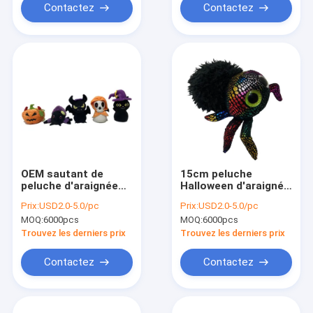
Contactez
Contactez
OEM sautant de
15cm peluche
peluche d'araignée
Halloween d'araignée
de musical de
de noir de décoration
Prix:
USD2.0-5.0/pc
Prix:
USD2.0-5.0/pc
peluche de 0.15M
de tissu de 5,91
MOQ:
6000pcs
MOQ:
6000pcs
5.9in Halloween
pouces avec l'aimant
Trouvez les derniers prix
Trouvez les derniers prix
Contactez
Contactez