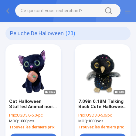
Peluche De Halloween
(23)
Cat Halloween
7.09in 0.18M Talking
Stuffed Animal noire
Back Cute Halloween
réaliste parlante
Milou Owl Stuffed
Prix:
USD3.0-5.0/pc
Prix:
USD3.0-5.0/pc
0.18M 7.09ft
Animal
MOQ:
1000pcs
MOQ:
1000pcs
Trouvez les derniers prix
Trouvez les derniers prix