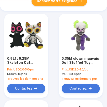
Donnez votre exigence
0.92ft 0.28M
0.35M clown mauvais
Skeleton Cat
Doll Stuffed Toy
Halloween Stuffed
Christmas
Prix:
USD2.0-5.0/pc
Prix:
USD2.0-4.0/pc
Animal 2 ASST
Decoration Lighting
MOQ:
5000pcs
MOQ:
5000pcs
Up de 13,78 pouces
Trouvez les derniers prix
Trouvez les derniers prix
Contactez
Contactez