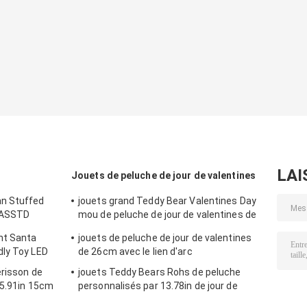
LAI
Jouets de peluche de jour de valentines
an Stuffed
jouets grand Teddy Bear Valentines Day
d'ASSTD
mou de peluche de jour de valentines de
20cm 7.87in
nt Santa
jouets de peluche de jour de valentines
dly Toy LED
de 26cm avec le lien d'arc
érisson de
jouets Teddy Bears Rohs de peluche
 5.91in 15cm
personnalisés par 13.78in de jour de
valentines de 0.35m