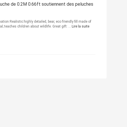
luche de 0.2M 0.66ft soutiennent des peluches
tion Realistic:highly detailed, bear, eco friendly fill made of
l; teaches children about wildlife. Great gift: ...
Lire la suite