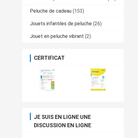
Peluche de cadeau
(153)
Jouets infantiles de peluche
(26)
Jouet en peluche vibrant
(2)
CERTIFICAT
JE SUIS EN LIGNE UNE
DISCUSSION EN LIGNE