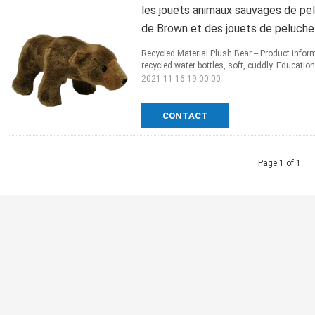
les jouets animaux sauvages de pe
de Brown et des jouets de peluche
Recycled Material Plush Bear -- Product informa
recycled water bottles, soft, cuddly. Educationa
2021-11-16 19:00:00
CONTACT
Page 1 of 1