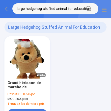
Large Hedgehog Stuffed Animal For Education
(1)
Grand hérisson de
marche de
enregistrement Toy
Prix:
USD3.0-5.0/pc
Stuffed Animal For
MOQ:
2000pcs
Education de 15cm
0.49ft
Trouvez les derniers prix