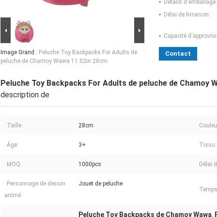
Détails d'emballage:
Délai de livraison:
Capacité d'approvis
Image Grand :
Peluche Toy Backpacks For Adults de
Contact
peluche de Chamoy Wawa 11.02in 28cm
Peluche Toy Backpacks For Adults de peluche de Chamoy 
description de
Taille:
28cm
Couleu
Âge:
3+
Tissu:
MOQ:
1000pcs
Délai d
Personnage de dessin
Jouet de peluche
Temps 
animé:
Peluche Toy Backpacks de Chamoy Wawa
,