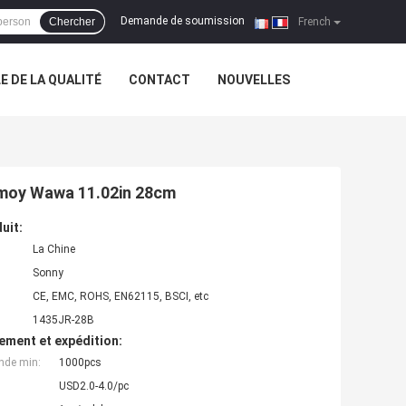
Demande de soumission
Chercher
|
French
 DE LA QUALITÉ
CONTACT
NOUVELLES
amoy Wawa 11.02in 28cm
uit:
La Chine
Sonny
CE, EMC, ROHS, EN62115, BSCI, etc
1435JR-28B
ement et expédition:
nde min:
1000pcs
USD2.0-4.0/pc