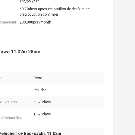
1pc/polybag
60-70days après échantillon de dépôt et de
préproduction confirmer
ionnement:
200,000pcs/month
Wawa 11.02in 28cm
r:
Rose
Peluche
e livraison:
60-70days
15-20days
d'échantillon:
Peluche Toy Backpacks 11.02in
,