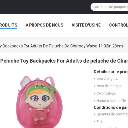
RODUITS
A PROPOS DE NOUS
VISITE D'USINE
CONTRÔLE
S
LES ORDRES
y Backpacks For Adults De Peluche De Chamoy Wawa 11.02in 28cm
Peluche Toy Backpacks For Adults de peluche de Ch
Détails sur le prod
Lieu d'origine:
Nom de marque:
Certification:
Numéro de modèle:
Conditions de pai
Quantité de comma
Prix: