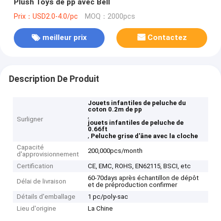
Plush Toys de pp avec Bell
Prix：USD2.0-4.0/pc
MOQ：2000pcs
meilleur prix
Contactez
Description De Produit
Jouets infantiles de peluche du
coton 0.2m de pp
,
Surligner
jouets infantiles de peluche de
0.66ft
,
Peluche grise d'âne avec la cloche
Capacité
200,000pcs/month
d'approvisionnement
Certification
CE, EMC, ROHS, EN62115, BSCI, etc
60-70days après échantillon de dépôt
Délai de livraison
et de préproduction confirmer
Détails d'emballage
1 pc/poly-sac
Lieu d'origine
La Chine