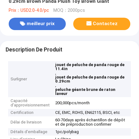
0.29cm Brown Panda Plush Toy Brown Giant
Prix：USD2.0-4.0/pc
MOQ：2000pcs
meilleur prix
Contactez
Description De Produit
jouet de peluche de panda rouge de
11.4in
,
jouet de peluche de panda rouge de
Surligner
0.29cm
,
peluche géante brune de raton
laveur
Capacité
200,000pcs/month
d'approvisionnement
Certification
CE, EMC, ROHS, EN62115, BSCI, etc
60-70days après échantillon de dépôt
Délai de livraison
et de préproduction confirmer
Détails d'emballage
1pc/polybag