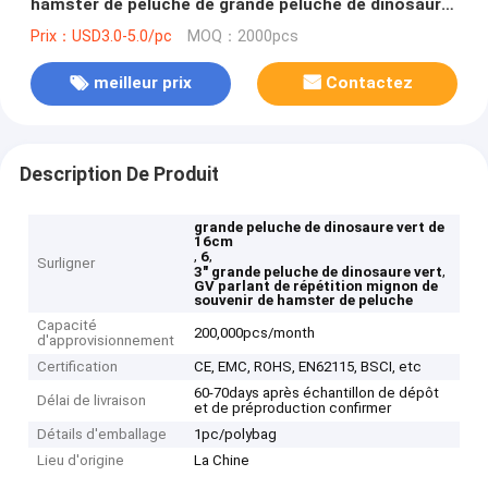
hamster de peluche de grande peluche de dinosaure
vert
Prix：USD3.0-5.0/pc
MOQ：2000pcs
meilleur prix
Contactez
Description De Produit
grande peluche de dinosaure vert de
16cm
,
,
6
Surligner
,
3" grande peluche de dinosaure vert
GV parlant de répétition mignon de
souvenir de hamster de peluche
Capacité
200,000pcs/month
d'approvisionnement
Certification
CE, EMC, ROHS, EN62115, BSCI, etc
60-70days après échantillon de dépôt
Délai de livraison
et de préproduction confirmer
Détails d'emballage
1pc/polybag
Lieu d'origine
La Chine