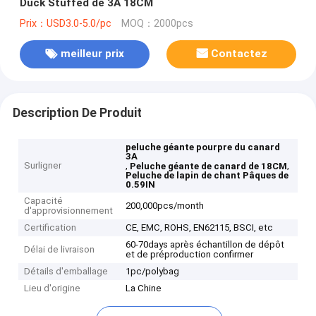
Duck Stuffed de 3A 18CM
Prix：USD3.0-5.0/pc
MOQ：2000pcs
meilleur prix
Contactez
Description De Produit
peluche géante pourpre du canard
3A
Surligner
,
,
Peluche géante de canard de 18CM
Peluche de lapin de chant Pâques de
0.59IN
Capacité
200,000pcs/month
d'approvisionnement
Certification
CE, EMC, ROHS, EN62115, BSCI, etc
60-70days après échantillon de dépôt
Délai de livraison
et de préproduction confirmer
Détails d'emballage
1pc/polybag
Lieu d'origine
La Chine