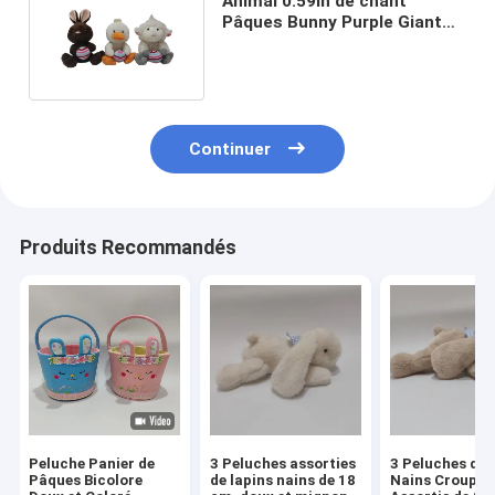
Animal 0.59in de chant
Pâques Bunny Purple Giant
Duck Stuffed de 3A 18CM
Continuer
Produits Recommandés
Peluche Panier de
3 Peluches assorties
3 Peluches de 
Pâques Bicolore
de lapins nains de 18
Nains Croupis