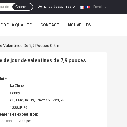
Demande de soumission
Chercher
|
French
 DE LA QUALITÉ
CONTACT
NOUVELLES
e Valentines De 7,9 Pouces 0.2m
de jour de valentines de 7,9 pouces
uit:
La Chine
Sonny
CE, EMC, ROHS, EN62115, BSCI, etc
1338JR-20
ement et expédition:
nde min:
2000pcs