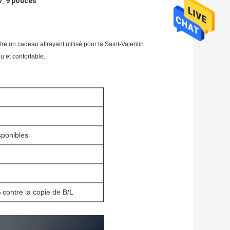
7
9 pouces
,
re un cadeau attrayant utilisé pour la Saint-Valentin.
u et confortable.
isponibles
 contre la copie de B/L