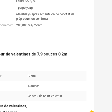
USD3.0-5.0/pc
1pc/polybag
60-70days après échantillon de dépôt et de
préproduction confirmer
ionnement:
200,000pcs/month
ur de valentines de 7,9 pouces 0.2m
r:
Blanc
4000pcs
Cadeau de Saint-Valentin
ur de valentines
,