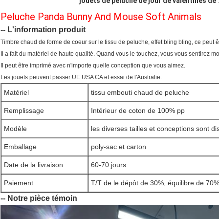
jouets de peluche de jour de valentines de 
Peluche Panda Bunny And Mouse Soft Animals
-- L'information produit
Timbre chaud de forme de coeur sur le tissu de peluche, effet bling bling, ce peut êt
Il a fait du matériel de haute qualité. Quand vous le touchez, vous vous sentirez mo
Il peut être imprimé avec n'importe quelle conception que vous aimez.
Les jouets peuvent passer UE USA CA et essai de l'Australie.
Matériel
tissu embouti chaud de peluche
Remplissage
Intérieur de coton de 100% pp
Modèle
les diverses tailles et conceptions sont d
Emballage
poly-sac et carton
Date de la livraison
60-70 jours
Paiement
T/T de le dépôt de 30%, équilibre de 70%
-- Notre pièce témoin