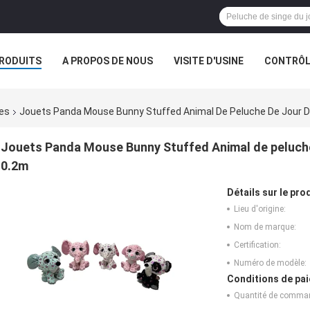
RODUITS
A PROPOS DE NOUS
VISITE D'USINE
CONTRÔLE
S
LES ORDRES
nes
Jouets Panda Mouse Bunny Stuffed Animal De Peluche De Jour D
Jouets Panda Mouse Bunny Stuffed Animal de peluche 
0.2m
Détails sur le prod
Lieu d'origine:
Nom de marque:
Certification:
Numéro de modèle:
Conditions de pai
Quantité de comma