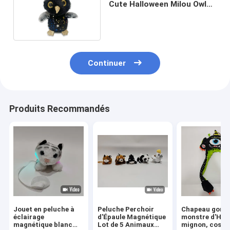
Cute Halloween Milou Owl
Stuffed Animal
Continuer
Produits Recommandés
Jouet en peluche à
Peluche Perchoir
Chapeau gonfl
éclairage
d'Épaule Magnétique
monstre d'Hal
magnétique blanc
Lot de 5 Animaux
mignon, costu