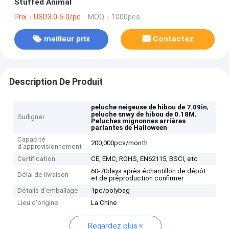
Stuffed Animal
Prix：USD3.0-5.0/pc
MOQ：1000pcs
meilleur prix
Contactez
Description De Produit
,
peluche neigeuse de hibou de 7.09in
,
peluche snwy de hibou de 0.18M
Surligner
Peluches mignonnes arrières
parlantes de Halloween
Capacité
200,000pcs/month
d'approvisionnement
Certification
CE, EMC, ROHS, EN62115, BSCI, etc
60-70days après échantillon de dépôt
Délai de livraison
et de préproduction confirmer
Détails d'emballage
1pc/polybag
Lieu d'origine
La Chine
Regardez plus