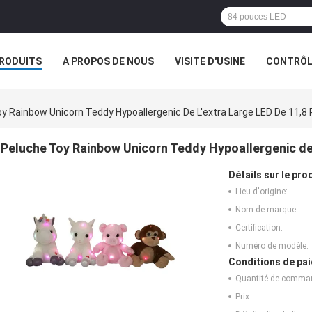
RODUITS
A PROPOS DE NOUS
VISITE D'USINE
CONTRÔLE
S
LES ORDRES
y Rainbow Unicorn Teddy Hypoallergenic De L'extra Large LED De 11,8
Peluche Toy Rainbow Unicorn Teddy Hypoallergenic de 
Détails sur le prod
Lieu d'origine:
Nom de marque:
Certification:
Numéro de modèle:
Conditions de pai
Quantité de comma
Prix: