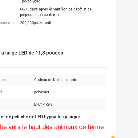
1pc/polybag
60-70days après échantillon de dépôt et de
préproduction confirmer
ionnement:
200,000pcs/month
ra large LED de 11,8 pouces
tion:
Cadeau de Noël d'enfants
l:
polyester
EN71-1-2-3
et de peluche de LED hypoallergénique
che vers le haut des animaux de ferme