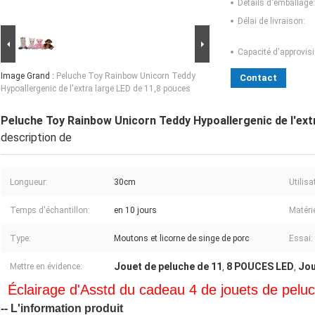
Détails d'emballage:
Délai de livraison:
Capacité d'approvis
Image Grand :
Peluche Toy Rainbow Unicorn Teddy
Contact
Hypoallergenic de l'extra large LED de 11,8 pouces
Peluche Toy Rainbow Unicorn Teddy Hypoallergenic de l'ext
description de
Longueur:
30cm
Utilisa
Temps d'échantillon:
en 10 jours
Matérie
Type:
Moutons et licorne de singe de porc
Essai:
Jouet de peluche de 11
8 POUCES LED
Jou
Mettre en évidence:
,
,
Éclairage d'Asstd du cadeau 4 de jouets de pelu
-- L'information produit