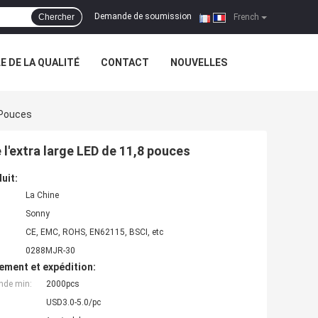
Demande de soumission
Chercher
|
French
 DE LA QUALITÉ
CONTACT
NOUVELLES
 Pouces
l'extra large LED de 11,8 pouces
uit:
La Chine
Sonny
CE, EMC, ROHS, EN62115, BSCI, etc
0288MJR-30
ement et expédition:
nde min:
2000pcs
USD3.0-5.0/pc