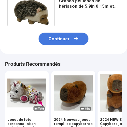
Grands peluches de
hérisson de 5.9in 0.15m et
jouets géants gentils à
croquer de peluche
Continuer
Produits Recommandés
Jouet de fête
2024 Nouveau jouet
2024 NEW Sitt
personnalisé en
rempli de capybarras
Capybara joue