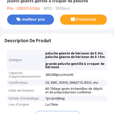
jouets géants gentils à croquer de peluche
Prix：USD3.0-5.0/pc
MOQ：2000pcs
meilleur prix
Contactez
Description De Produit
,
peluche géante de hérisson de 5.9in
peluche géante de hérisson de 0.15m
Surligner
,
grande peluche gentille à croquer de
hérisson
Capacité
200,000pcs/month
d'approvisionnement
Certification
CE, EMC, ROHS, EN62115, BSCI, etc
60-70days après échantillon de dépôt
Délai de livraison
et de préproduction confirmer
Détails d'emballage
1pc/polybag
Lieu d'origine
La Chine