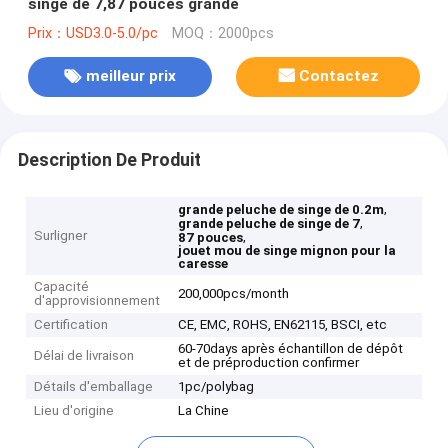
singe de 7,87 pouces grande
Prix：USD3.0-5.0/pc
MOQ：2000pcs
meilleur prix
Contactez
Description De Produit
,
grande peluche de singe de 0.2m
,
grande peluche de singe de 7
Surligner
,
87 pouces
jouet mou de singe mignon pour la
caresse
Capacité
200,000pcs/month
d'approvisionnement
Certification
CE, EMC, ROHS, EN62115, BSCI, etc
60-70days après échantillon de dépôt
Délai de livraison
et de préproduction confirmer
Détails d'emballage
1pc/polybag
Lieu d'origine
La Chine