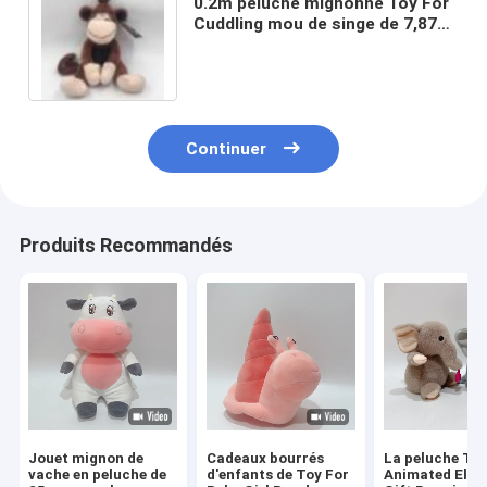
0.2m peluche mignonne Toy For
Cuddling mou de singe de 7,87
pouces grande
Continuer
Produits Recommandés
Jouet mignon de
Cadeaux bourrés
La peluche To
vache en peluche de
d'enfants de Toy For
Animated Elep