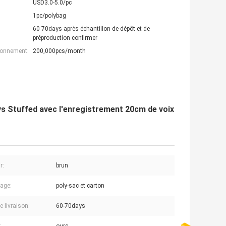
USD3.0-5.0/pc
1pc/polybag
60-70days après échantillon de dépôt et de
préproduction confirmer
ionnement:
200,000pcs/month
ys Stuffed avec l'enregistrement 20cm de voix
r:
brun
age:
poly-sac et carton
e livraison:
60-70days