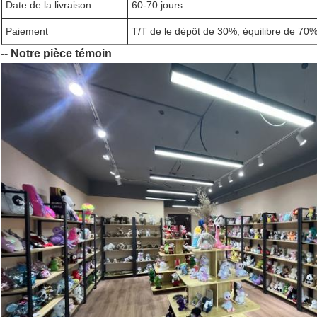
Date de la livraison
60-70 jours
Paiement
T/T de le dépôt de 30%, équilibre de 70%
-- Notre pièce témoin