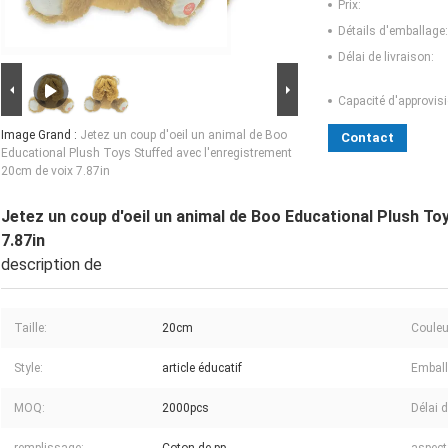
Prix:
Détails d'emballage:
Délai de livraison:
Capacité d'approvis
Image Grand :
Jetez un coup d'oeil un animal de Boo
Contact
Educational Plush Toys Stuffed avec l'enregistrement
20cm de voix 7.87in
Jetez un coup d'oeil un animal de Boo Educational Plush To
7.87in
description de
Taille:
20cm
Couleu
Style:
article éducatif
Emball
MOQ:
2000pcs
Délai d