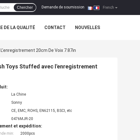
Demande de soumission
Chercher
|
French
 DE LA QUALITÉ
CONTACT
NOUVELLES
 L'enregistrement 20cm De Voix 7.87in
sh Toys Stuffed avec l'enregistrement
uit:
La Chine
Sonny
CE, EMC, ROHS, EN62115, BSCI, etc
0476MJR-20
ement et expédition:
nde min:
2000pcs