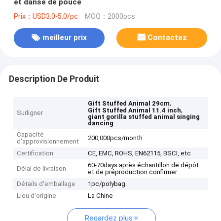
et danse de pouce
Prix：USD3.0-5.0/pc
MOQ：2000pcs
meilleur prix
Contactez
Description De Produit
,
Gift Stuffed Animal 29cm
,
Gift Stuffed Animal 11.4 inch
Surligner
giant gorilla stuffed animal singing
dancing
Capacité
200,000pcs/month
d'approvisionnement
Certification
CE, EMC, ROHS, EN62115, BSCI, etc
60-70days après échantillon de dépôt
Délai de livraison
et de préproduction confirmer
Détails d'emballage
1pc/polybag
Lieu d'origine
La Chine
Regardez plus