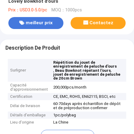
Lovely Bowknot d'ours
Prix：USD3.0-5.0/pc
MOQ：1000pcs
meilleur prix
Contactez
Description De Produit
Répétition du jouet de
enregistrement de peluche d'ours
Surligner
,
,
Beau Bowknot répétant l'ours
jouet de enregistrement de peluche
de 20cm Brown
Capacité
200,000pcs/month
d'approvisionnement
Certification
CE, EMC, ROHS, EN62115, BSCI, etc
60-70days après échantillon de dépôt
Délai de livraison
et de préproduction confirmer
Détails d'emballage
1pc/polybag
Lieu d'origine
La Chine