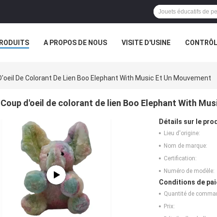
RODUITS
A PROPOS DE NOUS
VISITE D'USINE
CONTRÔLE
S
LES ORDRES
'oeil De Colorant De Lien Boo Elephant With Music Et Un Mouvement
Coup d'oeil de colorant de lien Boo Elephant With Mu
Détails sur le prod
Lieu d'origine:
Nom de marque:
Certification:
Numéro de modèle:
Conditions de pai
Quantité de comma
Prix: