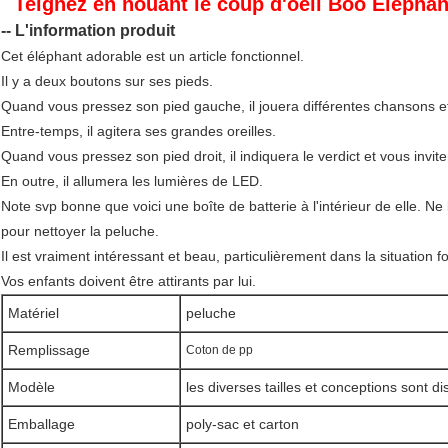
Teignez en nouant le coup d'oeil Boo Elepha
-- L'information produit
Cet éléphant adorable est un article fonctionnel.
Il y a deux boutons sur ses pieds.
Quand vous pressez son pied gauche, il jouera différentes chansons et
Entre-temps, il agitera ses grandes oreilles.
Quand vous pressez son pied droit, il indiquera le verdict et vous invite
En outre, il allumera les lumières de LED.
Note svp bonne que voici une boîte de batterie à l'intérieur de elle. 
pour nettoyer la peluche.
Il est vraiment intéressant et beau, particulièrement dans la situation f
Vos enfants doivent être attirants par lui.
Matériel
peluche
Remplissage
Coton de pp
Modèle
les diverses tailles et conceptions sont d
Emballage
poly-sac et carton