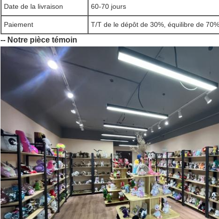
Date de la livraison
60-70 jours
Paiement
T/T de le dépôt de 30%, équilibre de 70%
-- Notre pièce témoin