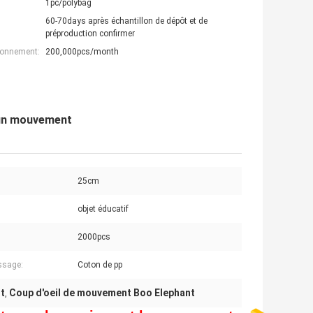
1pc/polybag
60-70days après échantillon de dépôt et de
préproduction confirmer
ionnement:
200,000pcs/month
t un mouvement
25cm
objet éducatif
2000pcs
ssage:
Coton de pp
nt
Coup d'oeil de mouvement Boo Elephant
,