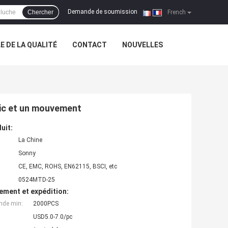
Demande de soumission
Chercher
|
French
 DE LA QUALITÉ
CONTACT
NOUVELLES
sic et un mouvement
uit:
La Chine
Sonny
CE, EMC, ROHS, EN62115, BSCI, etc
0524MTD-25
ement et expédition:
nde min:
2000PCS
USD5.0-7.0/pc