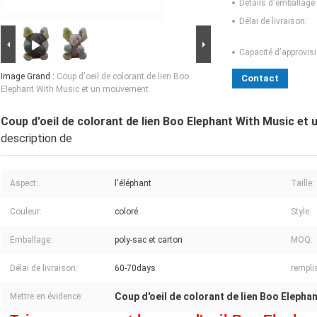
Détails d'emballage:
Délai de livraison:
Capacité d'approvis
Image Grand :
Coup d'oeil de colorant de lien Boo
Contact
Elephant With Music et un mouvement
Coup d'oeil de colorant de lien Boo Elephant With Music e
description de
Aspect:
l'éléphant
Taille:
Couleur:
coloré
Style:
Emballage:
poly-sac et carton
MOQ:
Délai de livraison:
60-70days
rempli
Coup d'oeil de colorant de lien Boo Elepha
Mettre en évidence: