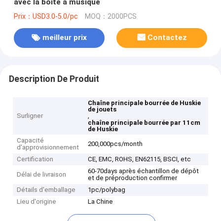
avec la boîte à musique
Prix：USD3.0-5.0/pc
MOQ：2000PCS
meilleur prix
Contactez
Description De Produit
Chaîne principale bourrée de Huskie
de jouets
Surligner
,
chaîne principale bourrée par 11cm
de Huskie
Capacité
200,000pcs/month
d'approvisionnement
Certification
CE, EMC, ROHS, EN62115, BSCI, etc
60-70days après échantillon de dépôt
Délai de livraison
et de préproduction confirmer
Détails d'emballage
1pc/polybag
Lieu d'origine
La Chine