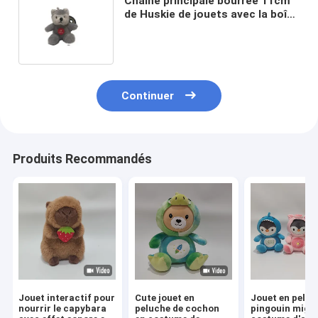
Chaîne principale bourrée 11cm
de Huskie de jouets avec la boîte
à musique
Continuer
Produits Recommandés
Jouet interactif pour
Cute jouet en
Jouet en peluc
nourrir le capybara
peluche de cochon
pingouin mign