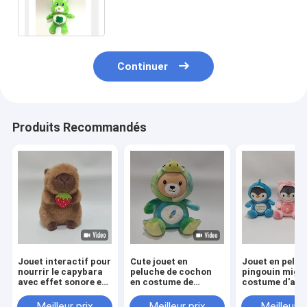
de peluche de 15CM pour le jour
de St Patrick
Continuer
Produits Recommandés
Jouet interactif pour
Cute jouet en
Jouet en peluc
nourrir le capybara
peluche de cochon
pingouin mign
avec effet sonore et
en costume de
costume d'ani
fraise
licorne
Meilleur prix
Meilleur prix
Meilleur p