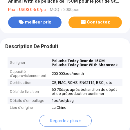
Animal With de peluche de 15CM pour le jour de St
Patrick
Prix：USD3.0-5.0/pc
MOQ：2000pcs
meilleur prix
Contactez
Description De Produit
,
Peluche Teddy Bear de 15CM
Surligner
Peluche Teddy Bear With Shamrock
Capacité
200,000pcs/month
d'approvisionnement
Certification
CE, EMC, ROHS, EN62115, BSCI, etc
60-70days après échantillon de dépôt
Délai de livraison
et de préproduction confirmer
Détails d'emballage
1pc/polybag
Lieu d'origine
La Chine
Regardez plus