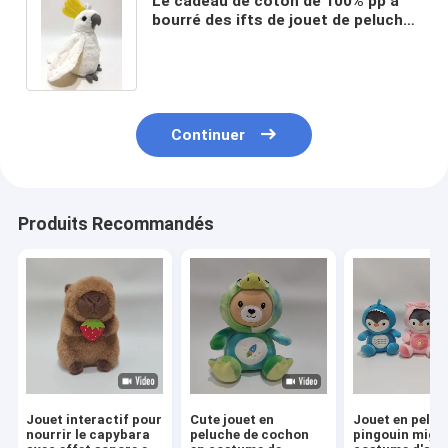
Le cadeau de coton de 100% pp a
bourré des ifts de jouet de peluche
de peluche de cacatoès pour des
enfants
Continuer
Produits Recommandés
Jouet interactif pour
Cute jouet en
Jouet en peluc
nourrir le capybara
peluche de cochon
pingouin mign