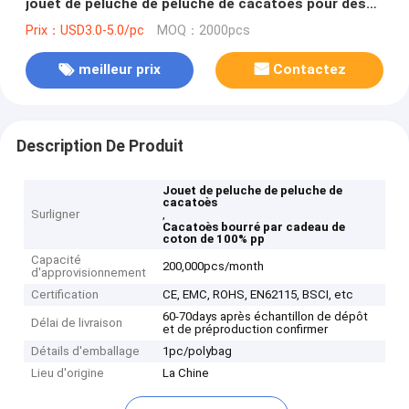
jouet de peluche de peluche de cacatoès pour des
enfants
Prix：USD3.0-5.0/pc
MOQ：2000pcs
meilleur prix
Contactez
Description De Produit
Jouet de peluche de peluche de
cacatoès
Surligner
,
Cacatoès bourré par cadeau de
coton de 100% pp
Capacité
200,000pcs/month
d'approvisionnement
Certification
CE, EMC, ROHS, EN62115, BSCI, etc
60-70days après échantillon de dépôt
Délai de livraison
et de préproduction confirmer
Détails d'emballage
1pc/polybag
Lieu d'origine
La Chine