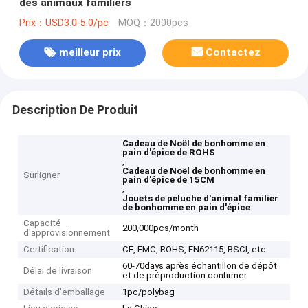
des animaux familiers
Prix：USD3.0-5.0/pc
MOQ：2000pcs
meilleur prix
Contactez
Description De Produit
Cadeau de Noël de bonhomme en
pain d'épice de ROHS
,
Cadeau de Noël de bonhomme en
Surligner
pain d'épice de 15CM
,
Jouets de peluche d'animal familier
de bonhomme en pain d'épice
Capacité
200,000pcs/month
d'approvisionnement
Certification
CE, EMC, ROHS, EN62115, BSCI, etc
60-70days après échantillon de dépôt
Délai de livraison
et de préproduction confirmer
Détails d'emballage
1pc/polybag