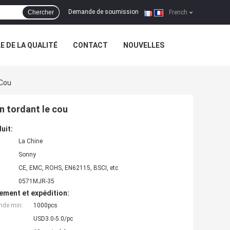
Demande de soumission
Chercher
|
French
 DE LA QUALITÉ
CONTACT
NOUVELLES
 Cou
n tordant le cou
uit:
La Chine
Sonny
CE, EMC, ROHS, EN62115, BSCI, etc
0571MJR-35
ement et expédition:
nde min:
1000pcs
USD3.0-5.0/pc