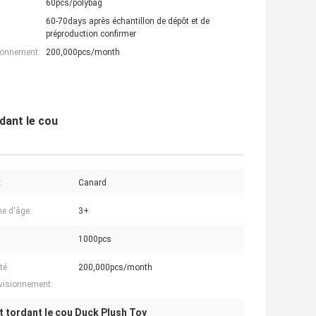
60pcs/polybag
60-70days après échantillon de dépôt et de
préproduction confirmer
ionnement:
200,000pcs/month
dant le cou
:
Canard
e d'âge:
3+
1000pcs
té
200,000pcs/month
visionnement:
 tordant le cou Duck Plush Toy