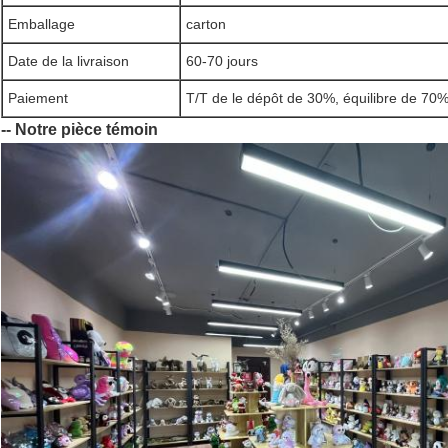
Emballage
carton
Date de la livraison
60-70 jours
Paiement
T/T de le dépôt de 30%, équilibre de 70%
-- Notre pièce témoin