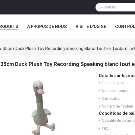
RODUITS
A PROPOS DE NOUS
VISITE D'USINE
CONTRÔLE
S
LES ORDRES
35cm Duck Plush Toy Recording Speaking Blanc Tout En Tordant Le
35cm Duck Plush Toy Recording Speaking blanc tout e
Détails sur le prod
Lieu d'origine:
Nom de marque:
Certification:
Numéro de modèle:
Conditions de pai
Quantité de comma
Prix: