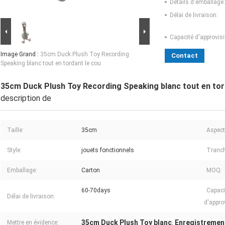
Détails d'emballage:
Délai de livraison:
Capacité d'approvis
Image Grand :
35cm Duck Plush Toy Recording
Contact
Speaking blanc tout en tordant le cou
35cm Duck Plush Toy Recording Speaking blanc tout en tor
description de
Taille:
35cm
Aspect
Style:
jouets fonctionnels
Tranch
Emballage:
Carton
MOQ:
60-70days
Capaci
Délai de livraison:
d'appro
35cm Duck Plush Toy blanc
Enregistrement
Mettre en évidence:
,