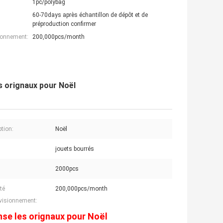
1pc/polybag
60-70days après échantillon de dépôt et de
préproduction confirmer
ionnement:
200,000pcs/month
s orignaux pour Noël
ption:
Noël
jouets bourrés
2000pcs
té
200,000pcs/month
visionnement:
nse les orignaux pour Noël