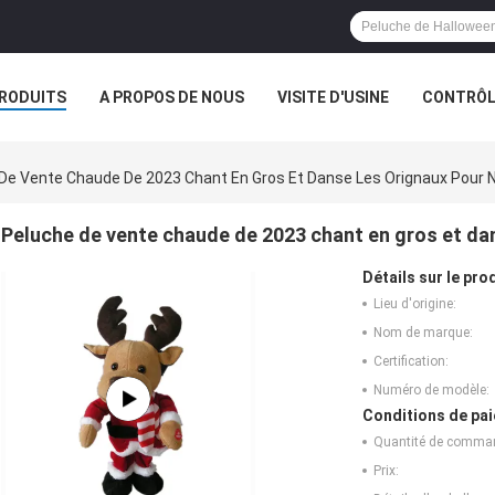
RODUITS
A PROPOS DE NOUS
VISITE D'USINE
CONTRÔLE
S
LES ORDRES
De Vente Chaude De 2023 Chant En Gros Et Danse Les Orignaux Pour 
Peluche de vente chaude de 2023 chant en gros et da
Détails sur le prod
Lieu d'origine:
Nom de marque:
Certification:
Numéro de modèle:
Conditions de pai
Quantité de comma
Prix: