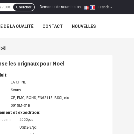
Demande de soumission
Chercher
|
French
 DE LA QUALITÉ
CONTACT
NOUVELLES
Noël
nse les orignaux pour Noël
uit:
LA CHINE
Sonny
CE, EMC, ROHS, EN62115, BSCI, etc
0018M--31B
ement et expédition:
nde min:
2000pcs
USD2-3/pc