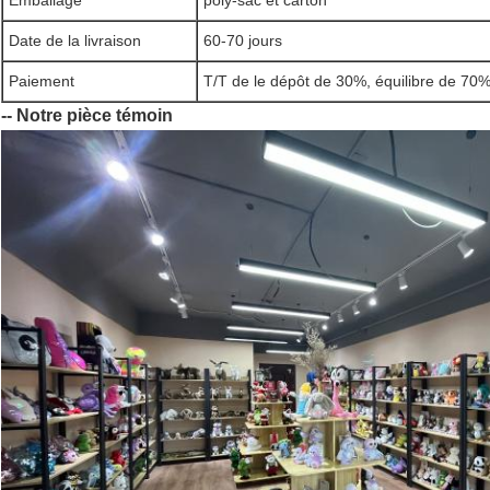
Emballage
poly-sac et carton
Date de la livraison
60-70 jours
Paiement
T/T de le dépôt de 30%, équilibre de 70%
-- Notre pièce témoin