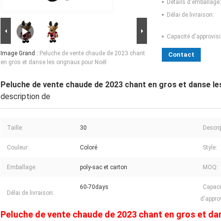
Détails d'emballage:
Délai de livraison:
Capacité d'approvis
Image Grand :
Peluche de vente chaude de 2023 chant
Contact
en gros et danse les orignaux pour Noël
Peluche de vente chaude de 2023 chant en gros et danse le
description de
Taille:
30
Descri
Couleur:
Coloré
Style:
Emballage:
poly-sac et carton
MOQ:
60-70days
Capaci
Délai de livraison:
d'appro
Peluche de vente chaude de 2023 chant en gros et da