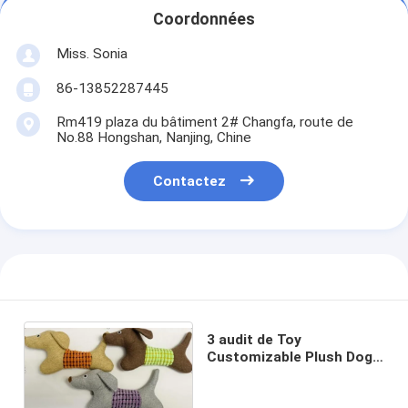
Coordonnées
Miss. Sonia
86-13852287445
Rm419 plaza du bâtiment 2# Changfa, route de
No.88 Hongshan, Nanjing, Chine
Contactez
3 audit de Toy
Customizable Plush Dog
Toy BSCI de grincement
de chien de Clrs