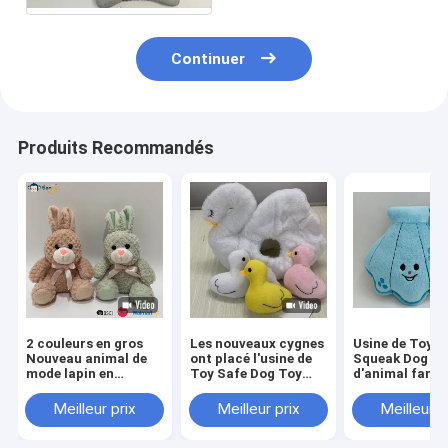
Continuer
Produits Recommandés
2 couleurs en gros
Les nouveaux cygnes
Usine de Toy S
Nouveau animal de
ont placé l'usine de
Squeak Dog To
mode lapin en
Toy Safe Dog Toy
d'animal famil
peluche jouet farci
BSCI d'animal
peluche de Shel
lapin
familier
de perle
Meilleur prix
Meilleur prix
Meilleur p