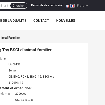
Demande de soumission
Chercher
|
French
 DE LA QUALITÉ
CONTACT
NOUVELLES
imal Familier
 Toy BSCI d'animal familier
uit:
LA CHINE
Sonny
CE, EMC, ROHS, EN62115, BSCI, etc
2120MN-19
ement et expédition:
nde min:
2000pcs
USD3.0-5.0/pc