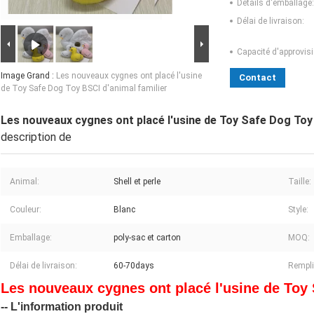
Détails d'emballage:
Délai de livraison:
Capacité d'approvis
Image Grand :
Les nouveaux cygnes ont placé l'usine
Contact
de Toy Safe Dog Toy BSCI d'animal familier
Les nouveaux cygnes ont placé l'usine de Toy Safe Dog Toy 
description de
Animal:
Shell et perle
Taille:
Couleur:
Blanc
Style:
Emballage:
poly-sac et carton
MOQ:
Délai de livraison:
60-70days
Rempli
Les nouveaux cygnes ont placé l'usine de Toy 
-- L'information produit