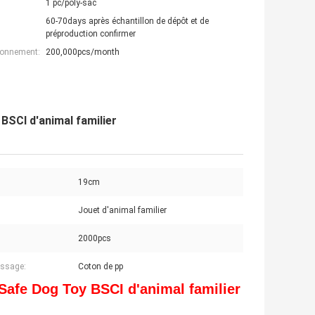
1 pc/poly-sac
60-70days après échantillon de dépôt et de
préproduction confirmer
ionnement:
200,000pcs/month
BSCI d'animal familier
19cm
Jouet d'animal familier
2000pcs
ssage:
Coton de pp
Safe Dog Toy BSCI d'animal familier