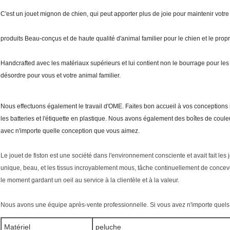
C'est un jouet mignon de chien, qui peut apporter plus de joie pour maintenir votr
produits Beau-conçus et de haute qualité d'animal familier pour le chien et le prop
Handcrafted avec les matériaux supérieurs et lui contient non le bourrage pour l
désordre pour vous et votre animal familier.
Nous effectuons également le travail d'OME. Faites bon accueil à vos conceptions 
les batteries et l'étiquette en plastique. Nous avons également des boîtes de cou
avec n'importe quelle conception que vous aimez.
Le jouet de fiston est une société dans l'environnement consciente et avait fait le
unique, beau, et les tissus incroyablement mous, tâche continuellement de concevoir
le moment gardant un oeil au service à la clientèle et à la valeur.
Nous avons une équipe après-vente professionnelle. Si vous avez n'importe quels 
Matériel
peluche