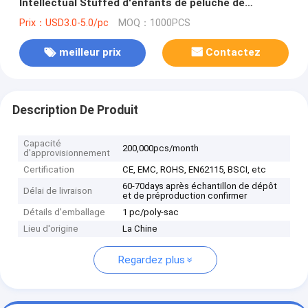
Intellectual Stuffed d'enfants de peluche de
dinosaure vert
Prix：USD3.0-5.0/pc
MOQ：1000PCS
meilleur prix
Contactez
Description De Produit
Capacité
200,000pcs/month
d'approvisionnement
Certification
CE, EMC, ROHS, EN62115, BSCI, etc
60-70days après échantillon de dépôt
Délai de livraison
et de préproduction confirmer
Détails d'emballage
1 pc/poly-sac
Lieu d'origine
La Chine
Regardez plus