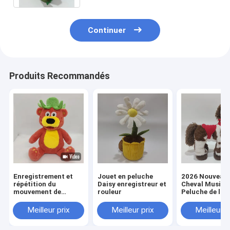
Continuer
Produits Recommandés
Enregistrement et
Jouet en peluche
2026 Nouveau
répétition du
Daisy enregistreur et
Cheval Musical
mouvement de
rouleur
Peluche de l'U
gauche à droite de
Audité BSCI
l'ours fraise
Meilleur prix
Meilleur prix
Meilleur p