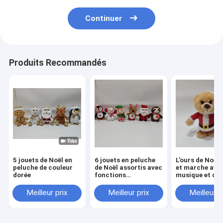
Continuer
Produits Recommandés
5 jouets de Noël en
6 jouets en peluche
L'ours de Noël
peluche de couleur
de Noël assortis avec
et marche avec
dorée
fonctions
musique et du
chantantes et
mouvement
lumineuses
Meilleur prix
Meilleur prix
Meilleur p