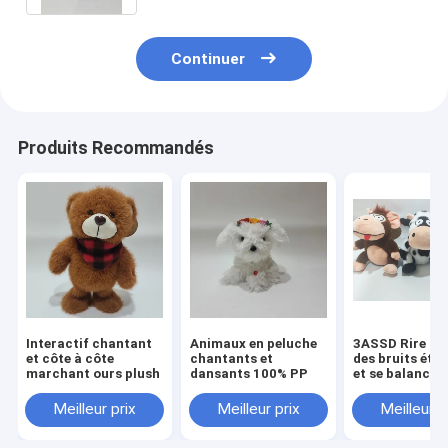
Continuer
Produits Recommandés
Interactif chantant
Animaux en peluche
3ASSD Rire for
et côte à côte
chantants et
des bruits étr
marchant ours plush
dansants 100% PP
et se balancer
emballé Anima
Plush Jouet jo
Meilleur prix
Meilleur prix
Meilleur p
drôles