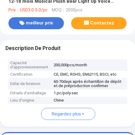
12-18 mois Musical Plush Bear Light Up Voice
Control Danse Jouets pour bébés
Prix：USD3.0-5.0/pc
MOQ：2000pcs
meilleur prix
Contactez
Description De Produit
Capacité
200,000pcs/month
d'approvisionnement
Certification
CE, EMC, ROHS, EN62115, BSCI, etc
60-70days après échantillon de dépôt
Délai de livraison
et de préproduction confirmer
Détails d'emballage
1 pc/poly-sac
Lieu d'origine
Chine
Regardez plus