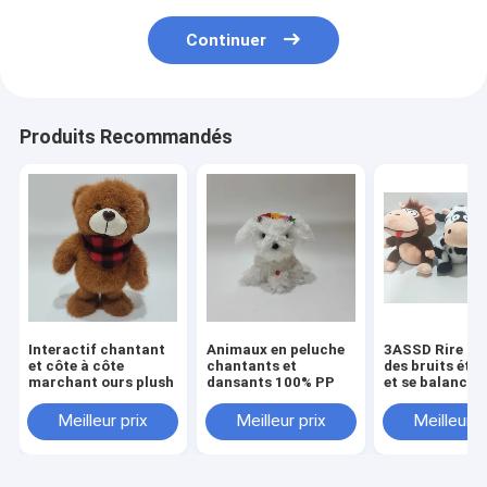
Continuer
Produits Recommandés
Interactif chantant
Animaux en peluche
3ASSD Rire for
et côte à côte
chantants et
des bruits étr
marchant ours plush
dansants 100% PP
et se balancer
emballé Anima
Plush Jouet jo
Meilleur prix
Meilleur prix
Meilleur p
drôles