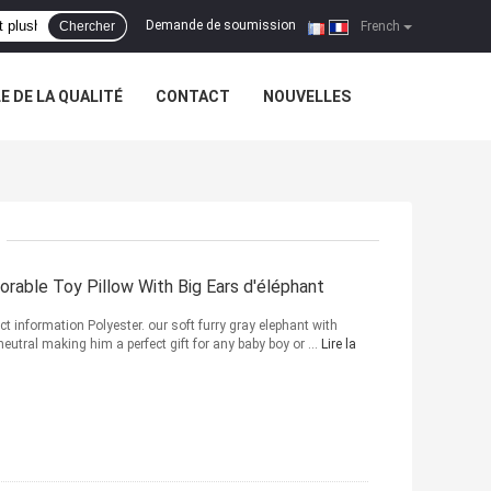
Demande de soumission
Chercher
|
French
 DE LA QUALITÉ
CONTACT
NOUVELLES
orable Toy Pillow With Big Ears d'éléphant
t information Polyester. our soft furry gray elephant with
neutral making him a perfect gift for any baby boy or ...
Lire la