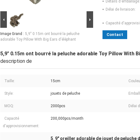
Détails d'emballage:
Délai de livraison:
Capacité d'approvis
Image Grand :
5,9" 0.15m ont bourré la peluche
Contact
adorable Toy Pillow With Big Ears d'éléphant
5,9" 0.15m ont bourré la peluche adorable Toy Pillow With B
description de
Taille:
15cm
Couleu
Style:
jouets de peluche
Emball
MOQ:
2000pcs
Délai d
Capacité
200,000pcs/month
d'approvisionnement:
5
9" oreiller adorable de jouet de peluche 
,