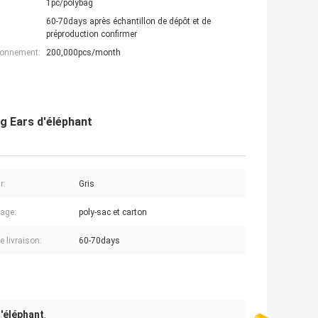
1pc/polybag
60-70days après échantillon de dépôt et de
préproduction confirmer
ionnement:
200,000pcs/month
ig Ears d'éléphant
r:
Gris
age:
poly-sac et carton
e livraison:
60-70days
d'éléphant
,