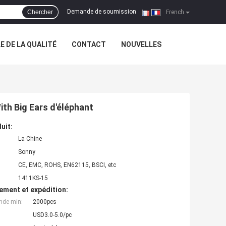
Demande de soumission
Chercher
|
French
 DE LA QUALITÉ
CONTACT
NOUVELLES
ith Big Ears d'éléphant
uit:
La Chine
Sonny
CE, EMC, ROHS, EN62115, BSCI, etc
1411KS-15
ement et expédition:
nde min:
2000pcs
USD3.0-5.0/pc