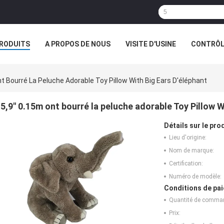
RODUITS
A PROPOS DE NOUS
VISITE D'USINE
CONTRÔLE
S
LES ORDRES
t Bourré La Peluche Adorable Toy Pillow With Big Ears D'éléphant
5,9" 0.15m ont bourré la peluche adorable Toy Pillow W
Détails sur le prod
Lieu d'origine:
Nom de marque:
Certification:
Numéro de modèle:
Conditions de pai
Quantité de comma
Prix: