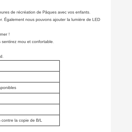
s heures de récréation de Pâques avec vos enfants.
er. Également nous pouvons ajouter la lumière de LED
imer !
s sentirez mou et confortable.
d.
isponibles
 contre la copie de B/L