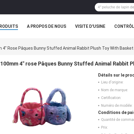
RODUITS
A PROPOS DE NOUS
VISITE D'USINE
CONTRÔLE
S
LES ORDRES
4" Rose Pâques Bunny Stuffed Animal Rabbit Plush Toy With Basket
100mm 4" rose Pâques Bunny Stuffed Animal Rabbit P
Détails sur le prod
Lieu d'origine:
Nom de marque:
Certification:
Numéro de modèle:
Conditions de pai
Quantité de comma
Prix: