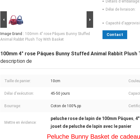
Détails d'emballage:
Délai de livraison:
Capacité d'approvis
Image Grand :
100mm 4" rose Pâques Bunny Stuffed
Contact
Animal Rabbit Plush Toy With Basket
100mm 4" rose Pâques Bunny Stuffed Animal Rabbit Plush 
description de
Taille de panier:
10cm
Couleu
Délai d'exécution:
45-50 jours
Capaci
Bourrage:
Coton de 100% pp
Certifi
peluche rose de lapin de 100mm Pâques
4"
,
Mettre en évidence:
jouet de peluche de lapin avec le panier
Peluche Bunny Basket de cadeau 