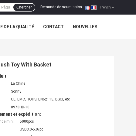
Demande de soumission
Chercher
|
French
 DE LA QUALITÉ
CONTACT
NOUVELLES
lush Toy With Basket
uit:
La Chine
Sonny
CE, EMC, ROHS, EN62115, BSCI, etc
0973HD-10
ement et expédition:
nde min:
5000pcs
USD3.0-5.0/pc