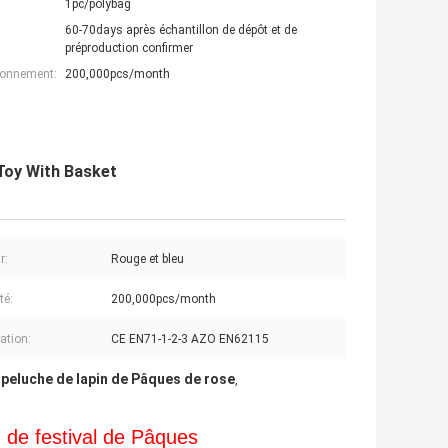
1pc/polybag
60-70days après échantillon de dépôt et de
préproduction confirmer
ionnement:
200,000pcs/month
Toy With Basket
r:
Rouge et bleu
té:
200,000pcs/month
cation:
CE EN71-1-2-3 AZO EN62115
 peluche de lapin de Pâques de rose
,
de festival de Pâques