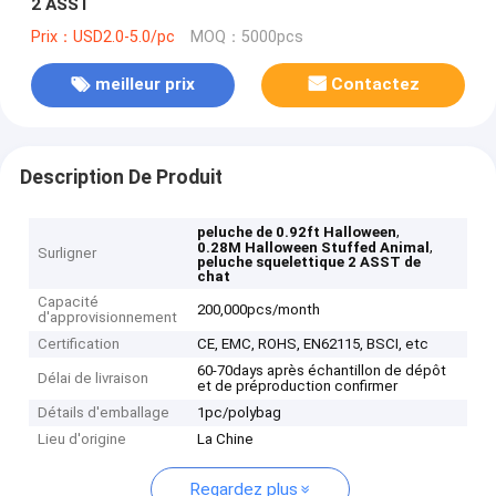
2 ASST
Prix：USD2.0-5.0/pc
MOQ：5000pcs
meilleur prix
Contactez
Description De Produit
,
peluche de 0.92ft Halloween
,
0.28M Halloween Stuffed Animal
Surligner
peluche squelettique 2 ASST de
chat
Capacité
200,000pcs/month
d'approvisionnement
Certification
CE, EMC, ROHS, EN62115, BSCI, etc
60-70days après échantillon de dépôt
Délai de livraison
et de préproduction confirmer
Détails d'emballage
1pc/polybag
Lieu d'origine
La Chine
Regardez plus