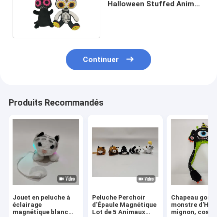
Halloween Stuffed Animal
2 ASST
Continuer
Produits Recommandés
Jouet en peluche à
Peluche Perchoir
Chapeau gonfl
éclairage
d'Épaule Magnétique
monstre d'Hal
magnétique blanc
Lot de 5 Animaux
mignon, costu