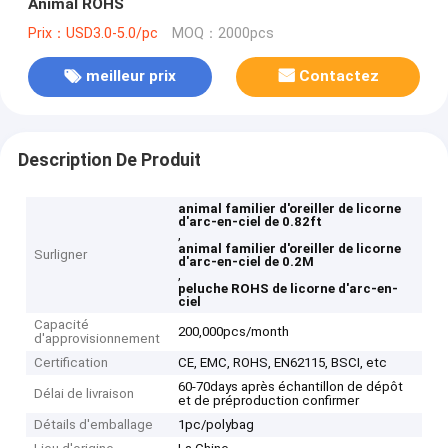
Animal ROHS
Prix：USD3.0-5.0/pc
MOQ：2000pcs
meilleur prix
Contactez
Description De Produit
animal familier d'oreiller de licorne
d'arc-en-ciel de 0.82ft
,
animal familier d'oreiller de licorne
Surligner
d'arc-en-ciel de 0.2M
,
peluche ROHS de licorne d'arc-en-
ciel
Capacité
200,000pcs/month
d'approvisionnement
Certification
CE, EMC, ROHS, EN62115, BSCI, etc
60-70days après échantillon de dépôt
Délai de livraison
et de préproduction confirmer
Détails d'emballage
1pc/polybag