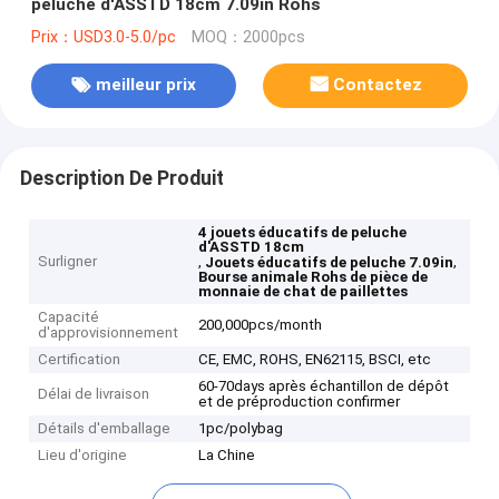
peluche d'ASSTD 18cm 7.09in Rohs
Prix：USD3.0-5.0/pc
MOQ：2000pcs
meilleur prix
Contactez
Description De Produit
4 jouets éducatifs de peluche
d'ASSTD 18cm
Surligner
,
,
Jouets éducatifs de peluche 7.09in
Bourse animale Rohs de pièce de
monnaie de chat de paillettes
Capacité
200,000pcs/month
d'approvisionnement
Certification
CE, EMC, ROHS, EN62115, BSCI, etc
60-70days après échantillon de dépôt
Délai de livraison
et de préproduction confirmer
Détails d'emballage
1pc/polybag
Lieu d'origine
La Chine