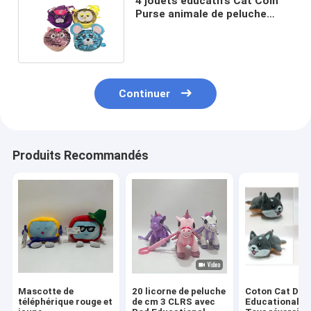
4 jouets éducatifs Cat Coin
Purse animale de peluche
d'ASSTD 18cm 7.09in Rohs
Continuer
Produits Recommandés
Mascotte de
20 licorne de peluche
Coton Cat Dog
téléphérique rouge et
de cm 3 CLRS avec
Educational P