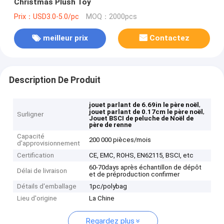
Christmas Plush Toy
Prix：USD3.0-5.0/pc
MOQ：2000pcs
meilleur prix
Contactez
Description De Produit
,
jouet parlant de 6.69in le père noël
,
jouet parlant de 0.17cm le père noël
Surligner
Jouet BSCI de peluche de Noël de
père de renne
Capacité
200 000 pièces/mois
d'approvisionnement
Certification
CE, EMC, ROHS, EN62115, BSCI, etc
60-70days après échantillon de dépôt
Délai de livraison
et de préproduction confirmer
Détails d'emballage
1pc/polybag
Lieu d'origine
La Chine
Regardez plus