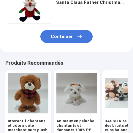
Santa Claus Father Christmas
Plush Toy
Continuer
Produits Recommandés
Interactif chantant
Animaux en peluche
3ASSD Rire for
et côte à côte
chantants et
des bruits étr
marchant ours plush
dansants 100% PP
et se balancer