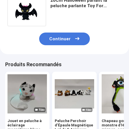
20Cm Halloween parlant la
peluche parlante Toy For
Halloween Gift d'enregistrement
arrière de batte
Continuer
Produits Recommandés
Jouet en peluche à
Peluche Perchoir
Chapeau gonfl
éclairage
d'Épaule Magnétique
monstre d'Hal