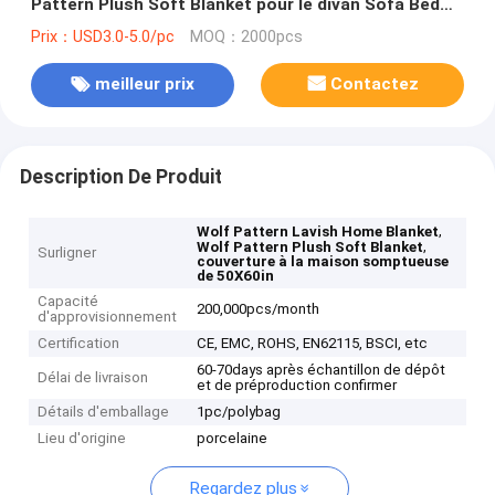
Pattern Plush Soft Blanket pour le divan Sofa Bed
50" X 60"
Prix：USD3.0-5.0/pc
MOQ：2000pcs
meilleur prix
Contactez
Description De Produit
,
Wolf Pattern Lavish Home Blanket
,
Wolf Pattern Plush Soft Blanket
Surligner
couverture à la maison somptueuse
de 50X60in
Capacité
200,000pcs/month
d'approvisionnement
Certification
CE, EMC, ROHS, EN62115, BSCI, etc
60-70days après échantillon de dépôt
Délai de livraison
et de préproduction confirmer
Détails d'emballage
1pc/polybag
Lieu d'origine
porcelaine
Regardez plus