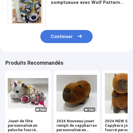
somptueuse avec Wolf Pattern
Plush Soft Blanket pour le divan
Sofa Bed 50" X 60"
Continuer
Produits Recommandés
Jouet de fête
2024 Nouveau jouet
2024 NEW Sitt
personnalisé en
rempli de capybarras
Capybara joue
peluche fourré
personnalisé en
fourré personn