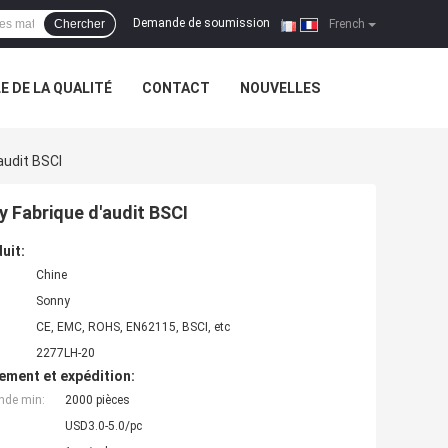
Demande de soumission
Chercher
|
French
 DE LA QUALITÉ
CONTACT
NOUVELLES
audit BSCI
y Fabrique d'audit BSCI
uit:
Chine
Sonny
CE, EMC, ROHS, EN62115, BSCI, etc
2277LH-20
ement et expédition:
nde min:
2000 pièces
USD3.0-5.0/pc