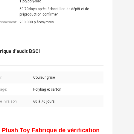
1 pc/poly-sac
60-70days après échantillon de dépôt et de
préproduction confirmer
ionnement:
200,000 pièces/mois
rique d'audit BSCI
r:
Couleur grise
age:
Polybag et carton
e livraison:
60 à 70 jours
 Plush Toy Fabrique de vérification