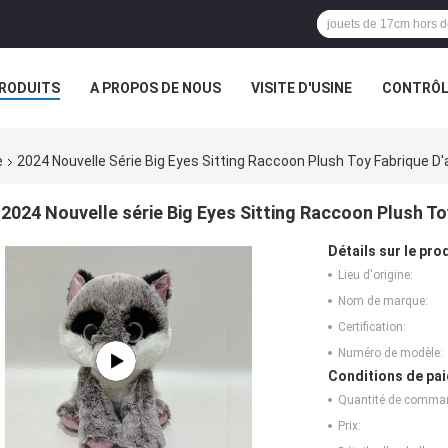
RODUITS
A PROPOS DE NOUS
VISITE D'USINE
CONTRÔLE
S
LES ORDRES
e
2024 Nouvelle Série Big Eyes Sitting Raccoon Plush Toy Fabrique D'
2024 Nouvelle série Big Eyes Sitting Raccoon Plush To
Détails sur le prod
Lieu d'origine:
Nom de marque:
Certification:
Numéro de modèle:
Conditions de pai
Quantité de comma
Prix: