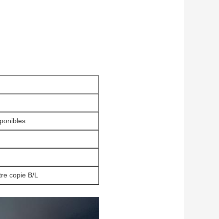
sponibles
re copie B/L