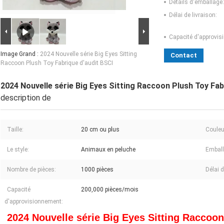
Détails d'emballage:
Délai de livraison:
Capacité d'approvis
Image Grand :
2024 Nouvelle série Big Eyes Sitting
Contact
Raccoon Plush Toy Fabrique d'audit BSCI
2024 Nouvelle série Big Eyes Sitting Raccoon Plush Toy Fab
description de
Taille:
20 cm ou plus
Couleu
Le style:
Animaux en peluche
Emball
Nombre de pièces:
1000 pièces
Délai d
Capacité
200,000 pièces/mois
d'approvisionnement:
2024 Nouvelle série Big Eyes Sitting Raccoon