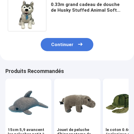
0.33m grand cadeau de douche
de Husky Stuffed Animal Soft
Toy de Sibérien de 12,99 pouces
Continuer
Produits Recommandés
15cm 5,9 avancent
Jouet de peluche
le coton 0.66F