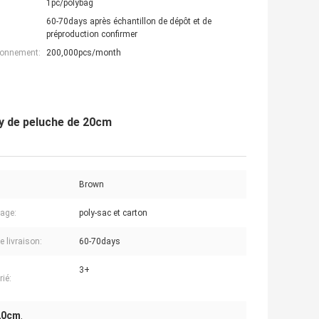
1pc/polybag
60-70days après échantillon de dépôt et de
préproduction confirmer
ionnement:
200,000pcs/month
dy de peluche de 20cm
Brown
age:
poly-sac et carton
e livraison:
60-70days
3+
rié:
 20cm
,