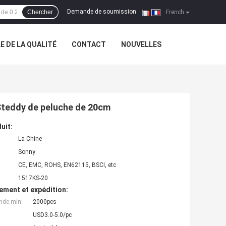
Demande de soumission
Chercher
|
French
 DE LA QUALITÉ
CONTACT
NOUVELLES
 Steddy de peluche de 20cm
uit:
La Chine
Sonny
CE, EMC, ROHS, EN62115, BSCI, etc
1517KS-20
ement et expédition:
nde min:
2000pcs
USD3.0-5.0/pc