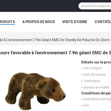
RODUITS
A PROPOS DE NOUS
VISITE D'USINE
CONTRÔLE
S
LES ORDRES
le À L'environnement 7.9in Géant EMC De Steddy De Peluche De 20cm
ours favorable à l'environnement 7.9in géant EMC de
Détails sur le prod
Lieu d'origine:
Nom de marque:
Certification:
Numéro de modèle:
Conditions de pai
Quantité de comma
Prix: