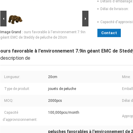
Détails d'emballage:
Délai de livraison:
Capacité d'approvis
Image Grand :
ours favorable à l'environnement 7.9in
Contact
géant EMC de Steddy de peluche de 20cm
ours favorable à l'environnement 7.9in géant EMC de Sted
description de
Longueur:
20cm
Mine:
Type de produit:
jouets de peluche
Emball
MOQ:
2000pcs
Délai d
Capacité
100,000pcs/month
Approp
d'approvisionnement:
peluches favorables à l'environnement de